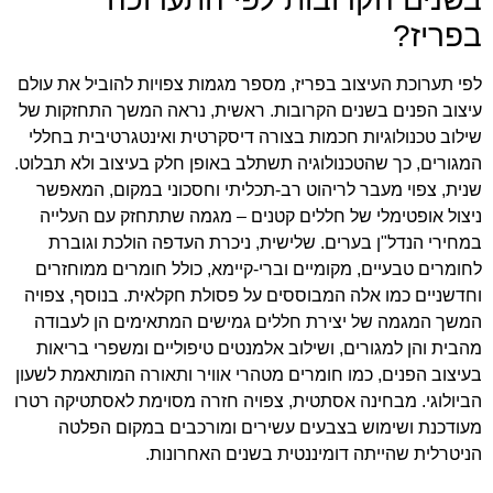
בפריז?
לפי תערוכת העיצוב בפריז, מספר מגמות צפויות להוביל את עולם
עיצוב הפנים בשנים הקרובות. ראשית, נראה המשך התחזקות של
שילוב טכנולוגיות חכמות בצורה דיסקרטית ואינטגרטיבית בחללי
המגורים, כך שהטכנולוגיה תשתלב באופן חלק בעיצוב ולא תבלוט.
שנית, צפוי מעבר לריהוט רב-תכליתי וחסכוני במקום, המאפשר
ניצול אופטימלי של חללים קטנים – מגמה שתתחזק עם העלייה
במחירי הנדל"ן בערים. שלישית, ניכרת העדפה הולכת וגוברת
לחומרים טבעיים, מקומיים וברי-קיימא, כולל חומרים ממוחזרים
וחדשניים כמו אלה המבוססים על פסולת חקלאית. בנוסף, צפויה
המשך המגמה של יצירת חללים גמישים המתאימים הן לעבודה
מהבית והן למגורים, ושילוב אלמנטים טיפוליים ומשפרי בריאות
בעיצוב הפנים, כמו חומרים מטהרי אוויר ותאורה המותאמת לשעון
הביולוגי. מבחינה אסתטית, צפויה חזרה מסוימת לאסתטיקה רטרו
מעודכנת ושימוש בצבעים עשירים ומורכבים במקום הפלטה
הניטרלית שהייתה דומיננטית בשנים האחרונות.