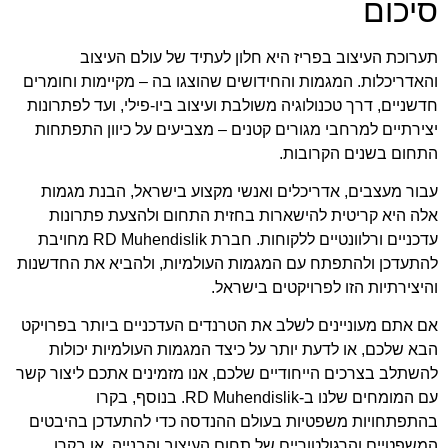
סיכום
תערוכת העיצוב בפריז היא חלון לעתיד של עולם העיצוב
והאדריכלות. המגמות והחידושים שהוצגו בה – מקיימות וחומרים
חדשניים, דרך טכנולוגיה משולבת ועיצוב ביו-פילי, ועד לפתרונות
יצירתיים למרחבי מגורים קטנים – מצביעים על כיוון התפתחות
התחום בשנים הקרובות.
עבור מעצבים, אדריכלים ואנשי מקצוע בישראל, הבנת מגמות
אלה היא קריטית להישארות בחזית התחום ולהצעת פתרונות
עדכניים ורלוונטיים ללקוחות. חברת
RD Muhendislik
מחויבת
להתעדכן ולהתפתח עם המגמות העולמיות, ולהביא את החדשנות
והיצירתיות הזו לפרויקטים בישראל.
אם אתם מעוניינים לשלב את הטרנדים העדכניים ביותר בפרויקט
הבא שלכם, או לדעת יותר על כיצד המגמות העולמיות יכולות
להשתלב בצרכים הייחודיים שלכם, אנו מזמינים אתכם ליצור קשר
עם המומחים שלנו ב-
RD Muhendislik
. בנוסף, בקרו
ב
התפתחויות משפטיות בעולם ההנדסה
כדי להתעדכן בהיבטים
המשפטיים והרגולטוריים של תחום העיצוב והבנייה, או בקרו