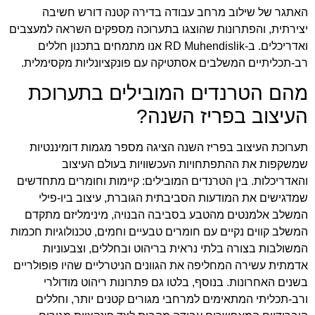
האתגר של שילוב מרחב עבודה בדירה קטנה דורש חשיבה
יצירתית, והפתרונות שהוצגו בתערוכה מספקים השראה למעצבים
ואדריכלים. ב-
RD Muhendislik
אנו מתמחים בתכנון חללים
רב-תכליתיים המשלבים אסתטיקה עם פונקציונליות מקסימלית.
מהם הטרנדים המובילים בתערוכת
העיצוב בפריז השנה?
תערוכת העיצוב בפריז השנה הציגה מספר מגמות דומיננטיות
שמשקפות את ההתפתחויות העכשוויות בעולם העיצוב
והאדריכלות. בין הטרנדים המובילים: קיימות וחומרים מתחדשים
שמדגישים את המודעות הסביבתית הגוברת, עיצוב ביו-פילי
המשלב אלמנטים מהטבע בסביבה הבנויה, מינימליזם מתקדם
המשלב קווים נקיים עם חומרים טבעיים וחמים, טכנולוגיות חכמות
המשולבות בצורה בלתי נראית בריהוט ובחללים, וצבעוניות
אדמתית עשירה המחליפה את הגוונים הניטרליים שהיו פופולריים
בשנים האחרונות. בנוסף, בלטו גם פתרונות ריהוט מודולרי
ורב-תכליתי המתאימים למרחבי מגורים קטנים יותר, וחללים