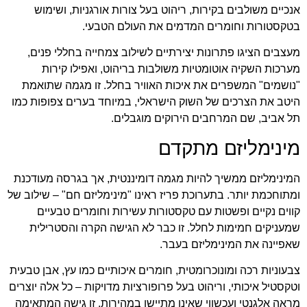
אנכיים משולבים בקירות, ריהוט בעל צורות אורגניות, ושימוש
בטקסטורות וחומרים המדמים את העולם הטבעי.
מעצבים הציגו פתרונות יצירתיים לשילוב צמחייה בחללי פנים,
מערכות השקיה אוטומטיות משולבות בריהוט, ואפילו קירות
"נושמים" המשפרים את איכות האוויר בחלל. זו מגמה שתואמת
היטב את הצרכים של השוק הישראלי, במיוחד בערים צפופות כמו
תל אביב, שם המרחבים הירוקים מוגבלים.
מינימליזם מתקדם
המינימליזם ממשיך להיות מגמה דומיננטית, אך בגרסה מעודכנת
ומתוחכמת יותר. בתערוכת פריז ראינו "מינימליזם חם" – שילוב של
קווים נקיים ופשטות עם טקסטורות עשירות וחומרים טבעיים
שמעניקים חמימות לחלל. זו כבר לא הגישה הקרה והסטרילית
שאפיינה את המינימליזם בעבר.
צבעוניות רכה ומונוכרומטית, חומרים איכותיים כמו עץ, אבן טבעית
וטקסטיל איכותי, וריהוט בעל פרופורציות מדויקות – כל אלה יוצרים
מראה אלגנטי ועכשווי שאינו מתיישן במהירות. זו גישה המתאימה