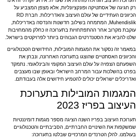
תערוכת העיצוב הגדולה פותחת את שעריה. אירוע יוקרתי זה אינו
רק חגיגה של אסתטיקה ופונקציונליות, אלא מצפן המצביע על
הכיוונים העתידיים של עולם העיצוב והאדריכלות. חברת
RD
Muhendislik
, המתמחה בשילוב חדשנות והנדסה באדריכלות,
עוקבת מקרוב אחר ההתפתחויות בתערוכה זו כחלק מהמחויבות
שלנו להביא את הסטנדרטים הגבוהים ביותר לפרויקטים בישראל.
במאמר זה נסקור את המגמות המובילות, החידושים הטכנולוגיים
והכיוונים האסתטיים שהוצגו בתערוכה האחרונה, ונבחן את
השפעתם הצפויה על עולם העיצוב המקומי והבינלאומי. נתמקד
בפרט בהשלכות עבור המרחב הישראלי ובאופן שבו מעצבים
ואדריכלים ישראלים יכולים להטמיע חידושים אלה בעבודתם.
המגמות המובילות בתערוכת
העיצוב בפריז 2023
תערוכת העיצוב בפריז השנה הציגה מספר מגמות דומיננטיות
שמשקפות את השינויים החברתיים, הסביבתיים והטכנולוגיים
בעולמנו. להלן הטרנדים המרכזיים שבלטו בתערוכה: