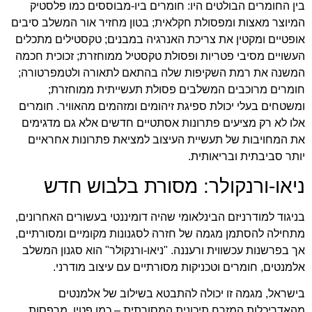
בין החומרים הבולטים היו: חומרים ביו-מבוססים כמו פלסטיק
המיוצר מאצות ומפסולת חקלאית; בטון מחזיר אור המשלב סיבים
אופטיים ומקטין את צריכת האנרגיה במבנים; טקסטילים מתכלים
העשויים מסיבי פטריות ופסולת טקסטיל ממוחזרת; זכוכית חכמה
המשנה את רמת השקיפות שלה בהתאם לתאורה ולטמפרטורה;
חומרים מרוכבים המשלבים פסולת תעשייתית ממוחזרת;
ומשטחים בעלי יכולת ספיגת זיהומים ומזהמים מהאוויר. חומרים
אלו לא רק מציעים פתרונות אסתטיים חדשים אלא גם מדגימים
את המחויבות של תעשיית העיצוב למציאת פתרונות אחראיים
יותר סביבתית ובריאותית.
ניאו-ורנקולר: מסורת בלבוש חדש
בניגוד למודרניזם הבינלאומי שהיה דומיננטי בעשורים האחרונים,
מתחילה להסתמן מגמה של חזרה לסגנונות מקומיים ומסורתיים,
אך בפרשנות עכשווית ורעננה. "ניאו-ורנקולר" הוא סגנון המשלב
אלמנטים, חומרים וטכניקות מסורתיים עם עיצוב מודרני.
בישראל, מגמה זו יכולה להתבטא בשילוב של אלמנטים
מהאדריכלות המזרח תיכונית המסורתית – כמו פטיו, מרפסות