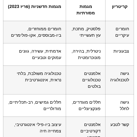
קריטריון
מגמות
מגמות חדשניות (פריז 2023)
מסורתיות
חומרים
פלסטיק, מתכת,
חומרים ממוחזרים,
עיקריים
עץ תעשייתי
ביו-מבוססים, אקו-פולימרים
צבעוניות
ניטרלית, בהירה,
אדמתית, עשירה, גוונים
מונוכרומטית
עמוקים וטבעיים
גישה
אלמנטים
טכנולוגיה משולבת, בלתי
לטכנולוגיה
טכנולוגיים
נראית, אינטגרטיבית
בולטים
גישה
חללים מוגדרים,
חללים גמישים, רב-תכליתיים,
לחלל
פונקציונליים
מודולריים
קשר לטבע
אלמנטים
עיצוב ביו-פילי אינטגרטיבי,
דקורטיביים
צמחייה חיה