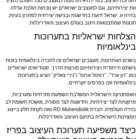
תערוכת העיצוב בפריז היא הזדמנות למעצבים מכל העולם להציג
את יצירותיהם, וגם למעצבים ישראלים יש נוכחות הולכת וגדלה
בזירה זו. ישראל ידועה בחדשנות ובגישה יצירתית לפתרון בעיות,
תכונות שמתבטאות היטב בעולם העיצוב והאדריכלות.
הצלחות ישראליות בתערוכות
בינלאומיות
בשנים האחרונות, מעצבים ישראלים זכו להכרה בינלאומית בזכות
גישתם הייחודית ויצירותיהם פורצות הדרך. סטודיואים ישראליים
כמו "רון ארד", "רוויטל ארוס" ו"נירי צאליק" הציגו בתערוכות
בינלאומיות וזכו בפרסים יוקרתיים.
האסתטיקה הישראלית המשלבת השפעות מזרחיות ומערביות,
פרקטיות לצד יצירתיות, וחדשנות לצד מסורת, מושכת תשומת לב
בזירה העולמית. חברת
RD Muhendislik
גאה לקחת חלק בייצוג
המצוינות הישראלית בתחום העיצוב והאדריכלות.
כיצד משפיעה תערוכת העיצוב בפריז