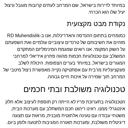
במיוחד לדירות בישראל, שם המרחב לעתים קרובות מוגבל וניצול
יעיל שלו הוא הכרחי.
נקודת מבט מקצועית
כמומחים בתחום ההנדסה והאדריכלות, אנו ב-RD Muhendislik
מזהים את חשיבותם של טרנדים עיצוביים עולמיים ואת השפעתם
על השוק המקומי. אנו רואים שמגמת המינימליזם המתקדם
המשולב עם טכנולוגיות חכמות מהווה פתרון אידיאלי למרחבי
המגורים בישראל, במיוחד בערים הצפופות. היכולת לשלב
פונקציונליות מרבית עם אסתטיקה נקייה מאפשרת ניצול מיטבי של
המרחב תוך שמירה על איכות חיים גבוהה.
טכנולוגיה משולבת ובתי חכמים
הטכנולוגיה בתערוכת פריז לא הייתה רק תוספת לעיצוב אלא חלק
אינטגרלי ממנו. ראינו ריהוט חכם המשתלב עם מערכות הבית,
משטחי עבודה עם טעינה אלחוטית מובנית, מראות עם תצוגה
דיגיטלית משולבת, ומערכות תאורה המגיבות לתנועה ולזמן ביום.