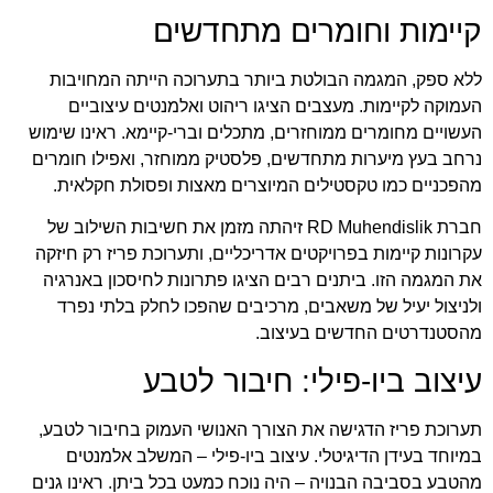
קיימות וחומרים מתחדשים
ללא ספק, המגמה הבולטת ביותר בתערוכה הייתה המחויבות
העמוקה לקיימות. מעצבים הציגו ריהוט ואלמנטים עיצוביים
העשויים מחומרים ממוחזרים, מתכלים וברי-קיימא. ראינו שימוש
נרחב בעץ מיערות מתחדשים, פלסטיק ממוחזר, ואפילו חומרים
מהפכניים כמו טקסטילים המיוצרים מאצות ופסולת חקלאית.
חברת
RD Muhendislik
זיהתה מזמן את חשיבות השילוב של
עקרונות קיימות בפרויקטים אדריכליים, ותערוכת פריז רק חיזקה
את המגמה הזו. ביתנים רבים הציגו פתרונות לחיסכון באנרגיה
ולניצול יעיל של משאבים, מרכיבים שהפכו לחלק בלתי נפרד
מהסטנדרטים החדשים בעיצוב.
עיצוב ביו-פילי: חיבור לטבע
תערוכת פריז הדגישה את הצורך האנושי העמוק בחיבור לטבע,
במיוחד בעידן הדיגיטלי. עיצוב ביו-פילי – המשלב אלמנטים
מהטבע בסביבה הבנויה – היה נוכח כמעט בכל ביתן. ראינו גנים