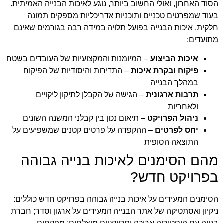
הסוד האחרון, ואולי החשוב ביותר, נוגע לאיכות הבנייה האמיתית.
בעוד שמפרטים טכניים ותוכניות אדריכליות מספקים תמונה
חלקית, איכות הבנייה בפועל תלויה במידה רבה בגורמים שאינם
מתועדים:
איכות הביצוע
– המיומנות והמקצועיות של העובדים בשטח
פיקוח ובקרת איכות
– התדירות והיסודיות של הפיקוח
במהלך הבנייה
תרבות ארגונית
– הגישה של הקבלן לתיקון ליקויים
ולאחריות
ניהול הפרויקט
– תיאום נכון בין קבלני המשנה השונים
יחס לפרטים
– ההקפדה על פרטים קטנים שמשפיעים על
התוצאה הסופית
מהם הסימנים לאיכות בנייה גבוהה
בפרויקט חדש?
הסימנים המעידים על איכות בנייה גבוהה בפרויקט חדש כוללים:
ניקיון ואסתטיקה של אתר הבנייה המעידים על ארגון וסדר; חברת
בנייה עם היסטוריה ארוכה ופרויקטים מוצלחים; מפקחים