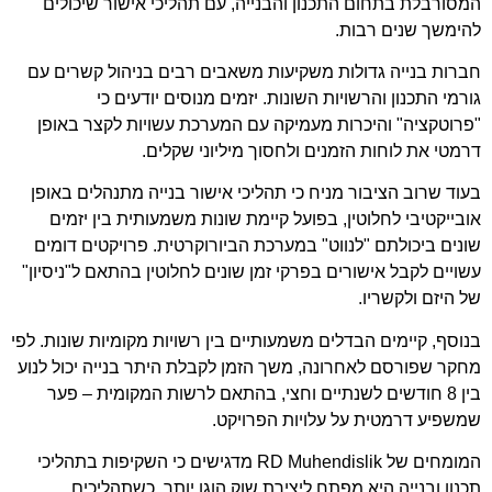
המסורבלת בתחום התכנון והבנייה, עם תהליכי אישור שיכולים
להימשך שנים רבות.
חברות בנייה גדולות משקיעות משאבים רבים בניהול קשרים עם
גורמי התכנון והרשויות השונות. יזמים מנוסים יודעים כי
"פרוטקציה" והיכרות מעמיקה עם המערכת עשויות לקצר באופן
דרמטי את לוחות הזמנים ולחסוך מיליוני שקלים.
בעוד שרוב הציבור מניח כי תהליכי אישור בנייה מתנהלים באופן
אובייקטיבי לחלוטין, בפועל קיימת שונות משמעותית בין יזמים
שונים ביכולתם "לנווט" במערכת הביורוקרטית. פרויקטים דומים
עשויים לקבל אישורים בפרקי זמן שונים לחלוטין בהתאם ל"ניסיון"
של היזם ולקשריו.
בנוסף, קיימים הבדלים משמעותיים בין רשויות מקומיות שונות. לפי
מחקר שפורסם לאחרונה, משך הזמן לקבלת היתר בנייה יכול לנוע
בין 8 חודשים לשנתיים וחצי, בהתאם לרשות המקומית – פער
שמשפיע דרמטית על עלויות הפרויקט.
המומחים של
RD Muhendislik
מדגישים כי השקיפות בתהליכי
תכנון ובנייה היא מפתח ליצירת שוק הוגן יותר. כשתהליכים