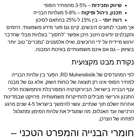
שיווק ומכירות
– 3-5% מהמחיר הסופי
תכנון, ניהול ופיקוח
– 5-8% מעלויות הבנייה
רווח יזמי
– בין 15% ל-25% בהתאם לסיכון
אך מעבר לנתונים היבשים, קיים גם פער מידע משמעותי. היזמים
והקבלנים יודעים היטב היכן אפשר "לחסוך" בעלויות מבלי שהדבר
יורגש מיידית על ידי הרוכשים, ואילו אלמנטים "נמכרים" טוב יותר
בשיווק – גם אם אינם משמעותיים באיכות המבנה.
נקודת מבט מקצועית
לפי המהנדסים של RD Muhendislik, הפער בין עלויות הבנייה
למחיר הסופי אינו רק תוצאה של כוחות השוק, אלא גם של מבנה
ענף הבנייה בישראל. הביורוקרטיה המסורבלת והתמשכות הליכי
התכנון והרישוי מובילים להתייקרות משמעותית. פרויקט שבמדינות
אחרות יושלם תוך שנתיים, עשוי להימשך בישראל 4-5 שנים מרגע
הרכישה ועד האכלוס, מה שמגדיל את עלויות המימון ומתגלגל
לפתחו של הצרכן.
חומרי הבנייה והמפרט הטכני –