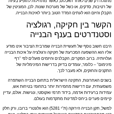
מתגלה רק שנים לאחר האכלוס, כאשר מתחילות להופיע בעיות
של רטיבות, סדקים, או כשל של מערכות שונות. לכן, המוניטין של
הקבלן והיזם הוא לעתים המדד הטוב ביותר לאיכות הבנייה.
הקשר בין חקיקה, רגולציה
וסטנדרטים בענף הבנייה
היבט חשוב נוסף של תעשיית הבנייה שמרבית הציבור אינו מודע
אליו הוא ההשפעה המכרעת של חקיקה ורגולציה על איכות הבנייה
ועלויותיה. ברוב המקרים, הקבלנים והיזמים פועלים לפי "רף
מינימום" – כלומר, עומדים בדיוק בדרישות המינימליות של
התקנים והחוקים, ולא מעבר לכך.
בשנים האחרונות, התקינה הישראלית בתחום הבנייה השתפרה
משמעותית, עם דרישות מחמירות יותר בתחומי בטיחות אש,
עמידות ברעידות אדמה, בידוד תרמי ואקוסטי, ונגישות. אולם, עדיין
קיימים פערים ביחס למדינות מתקדמות בעולם.
למשל, תקן הבנייה הירוקה (ת"י 5281) הוא וולונטרי ברובו, ורק חלק