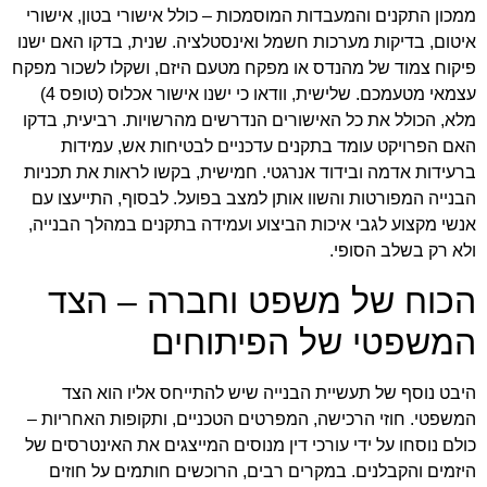
ממכון התקנים והמעבדות המוסמכות – כולל אישורי בטון, אישורי
איטום, בדיקות מערכות חשמל ואינסטלציה. שנית, בדקו האם ישנו
פיקוח צמוד של מהנדס או מפקח מטעם היזם, ושקלו לשכור מפקח
עצמאי מטעמכם. שלישית, וודאו כי ישנו אישור אכלוס (טופס 4)
מלא, הכולל את כל האישורים הנדרשים מהרשויות. רביעית, בדקו
האם הפרויקט עומד בתקנים עדכניים לבטיחות אש, עמידות
ברעידות אדמה ובידוד אנרגטי. חמישית, בקשו לראות את תכניות
הבנייה המפורטות והשוו אותן למצב בפועל. לבסוף, התייעצו עם
אנשי מקצוע לגבי איכות הביצוע ועמידה בתקנים במהלך הבנייה,
ולא רק בשלב הסופי.
הכוח של
משפט וחברה – הצד
המשפטי של הפיתוחים
היבט נוסף של תעשיית הבנייה שיש להתייחס אליו הוא הצד
המשפטי. חוזי הרכישה, המפרטים הטכניים, ותקופות האחריות –
כולם נוסחו על ידי עורכי דין מנוסים המייצגים את האינטרסים של
היזמים והקבלנים. במקרים רבים, הרוכשים חותמים על חוזים