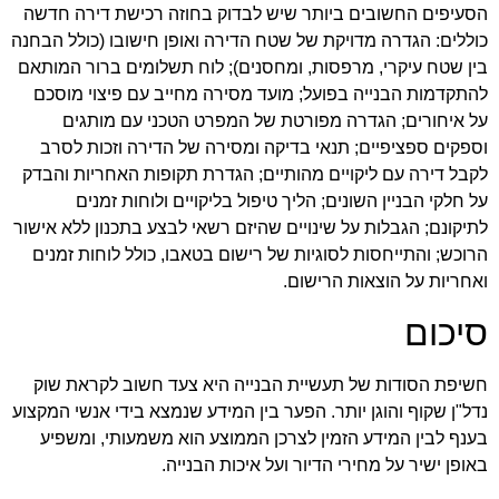
הסעיפים החשובים ביותר שיש לבדוק בחוזה רכישת דירה חדשה
כוללים: הגדרה מדויקת של שטח הדירה ואופן חישובו (כולל הבחנה
בין שטח עיקרי, מרפסות, ומחסנים); לוח תשלומים ברור המותאם
להתקדמות הבנייה בפועל; מועד מסירה מחייב עם פיצוי מוסכם
על איחורים; הגדרה מפורטת של המפרט הטכני עם מותגים
וספקים ספציפיים; תנאי בדיקה ומסירה של הדירה וזכות לסרב
לקבל דירה עם ליקויים מהותיים; הגדרת תקופות האחריות והבדק
על חלקי הבניין השונים; הליך טיפול בליקויים ולוחות זמנים
לתיקונם; הגבלות על שינויים שהיזם רשאי לבצע בתכנון ללא אישור
הרוכש; והתייחסות לסוגיות של רישום בטאבו, כולל לוחות זמנים
ואחריות על הוצאות הרישום.
סיכום
חשיפת הסודות של תעשיית הבנייה היא צעד חשוב לקראת שוק
נדל"ן שקוף והוגן יותר. הפער בין המידע שנמצא בידי אנשי המקצוע
בענף לבין המידע הזמין לצרכן הממוצע הוא משמעותי, ומשפיע
באופן ישיר על מחירי הדיור ועל איכות הבנייה.