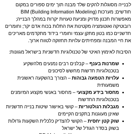
לבנייה מסוגלות להקים שלד מבנה תוך ימים ספורים במקום
חודשים; מערכות BIM (Building Information Modeling)
מאפשרות תכנון מדויק ומניעת טעויות יקרות במהלך הבנייה;
רובוטיקה ואוטומציה מקטינות את התלות בכוח אדם יקר; וחומרים
חדשניים כמו בטון מתקן עצמי וחומרי בידוד מתקדמים מאריכים
את חיי המבנה ומפחיתים עלויות תחזוקה לטווח ארוך.
הסיבות לאימוץ האיטי של טכנולוגיות חדשניות בישראל מגוונות:
שמרנות בענף
– קבלנים רבים נמנעים מלהשקיע
בטכנולוגיות חדשות מחשש לסיכונים
עלויות הטמעה גבוהות
– הצורך בהשקעה ראשונית
משמעותית
מחסור בידע מקצועי
– מחסור באנשי מקצוע המיומנים
בטכנולוגיות החדשות
מגבלות רגולטוריות
– קושי באישור שיטות בנייה חדשניות
שאינן מעוגנות בתקנים הקיימים
שוק קטן יחסית
– הקושי להצדיק כלכלית השקעות גדולות
בשוק בסדר הגודל של ישראל