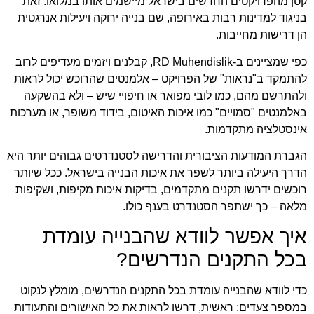
קטן מהפרויקטים החדשים בישראל מיישמים אותו במלואו. זאת
בניגוד למדינות רבות באירופה, שם בנייה ירוקה ויעילות אנרגטית
הן דרישות מחייבות.
כפי שמציינים ב-
RD Muhendislik
, קבלנים ויזמים מעדיפים לרוב
להתמקד ב"נראות" של הפרויקט – אלמנטים שהרוכש יכול לראות
ולהתרשם מהם, כמו לובי מפואר או חיפויי שיש – ולא בהשקעה
באלמנטים "סמויים" כמו איכות האיטום, בידוד משופר, או מערכות
אינסטלציה מתקדמות.
הגברת המודעות הציבורית והדרישה לסטנדרטים גבוהים יותר היא
הדרך היעילה ביותר לשפר את איכות הבנייה בישראל. ככל שיותר
רוכשים ידרשו תקנים מתקדמים, בדיקות איכות מקיפות, ושקיפות
מלאה – כך ישתפר הסטנדרט בענף כולו.
איך אפשר לוודא שהבנייה עומדת
בכל התקנים הנדרשים?
כדי לוודא שהבנייה עומדת בכל התקנים הנדרשים, מומלץ לנקוט
במספר צעדים: ראשית, דרשו לראות את כל האישורים והתעודות