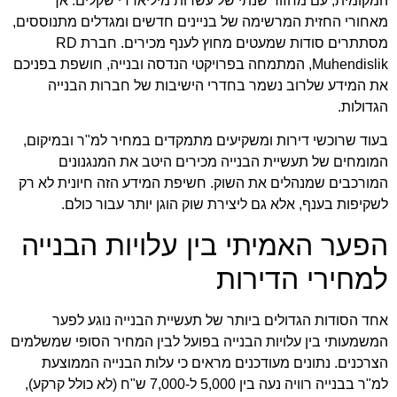
המקומית, עם מחזור שנתי של עשרות מיליארדי שקלים. אך
מאחורי החזית המרשימה של בניינים חדשים ומגדלים מתנוססים,
מסתתרים סודות שמעטים מחוץ לענף מכירים. חברת
RD
Muhendislik
, המתמחה בפרויקטי הנדסה ובנייה, חושפת בפניכם
את המידע שלרוב נשמר בחדרי הישיבות של חברות הבנייה
הגדולות.
בעוד שרוכשי דירות ומשקיעים מתמקדים במחיר למ"ר ובמיקום,
המומחים של תעשיית הבנייה מכירים היטב את המנגנונים
המורכבים שמנהלים את השוק. חשיפת המידע הזה חיונית לא רק
לשקיפות בענף, אלא גם ליצירת שוק הוגן יותר עבור כולם.
הפער האמיתי בין עלויות הבנייה
למחירי הדירות
אחד הסודות הגדולים ביותר של תעשיית הבנייה נוגע לפער
המשמעותי בין עלויות הבנייה בפועל לבין המחיר הסופי שמשלמים
הצרכנים. נתונים מעודכנים מראים כי עלות הבנייה הממוצעת
למ"ר בבנייה רוויה נעה בין 5,000 ל-7,000 ש"ח (לא כולל קרקע),